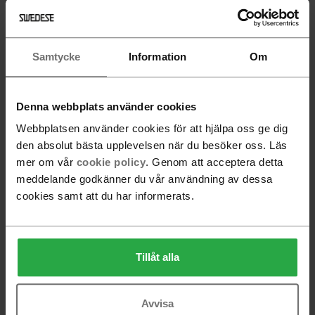
Boxplay ottoman
Samtycke
Information
Om
All products are loaded
Denna webbplats använder cookies
Webbplatsen använder cookies för att hjälpa oss ge dig
den absolut bästa upplevelsen när du besöker oss. Läs
mer om vår
cookie policy
. Genom att acceptera detta
Follow Swedese
meddelande godkänner du vår användning av dessa
cookies samt att du har informerats.
Newsletter
Tillåt alla
Subscribe
Avvisa