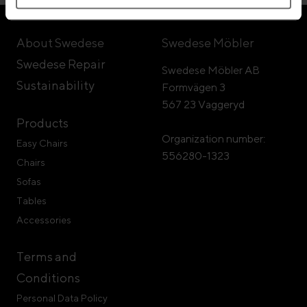
About Swedese
Swedese Möbler
Swedese Repair
Swedese Möbler AB
Sustainability
Formvägen 3
567 23 Vaggeryd
Products
Organization number:
Easy Chairs
556280-1323
Chairs
Sofas
Tables
Accessories
Terms and
Conditions
Personal Data Policy