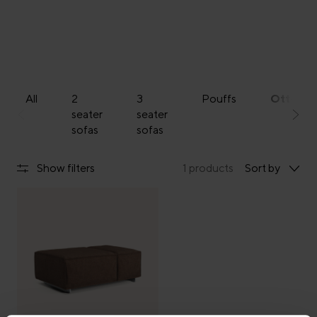
All
2
3
Pouffs
Ottoma
seater
seater
sofas
sofas
Show filters
1 products
Sort by