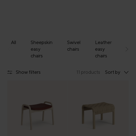
All
Sheepskin
Swivel
Leather
Foo
easy
chairs
easy
stoo
chairs
chairs
Show filters
11 products
Sort by