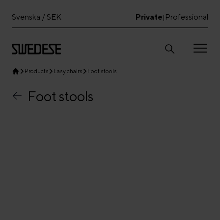
Svenska / SEK
Private
Professional
|
Products
Easy chairs
Foot stools
Foot stools