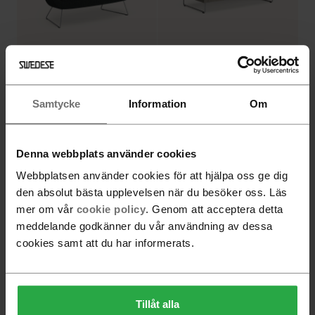
Happy 2-seater sofa high
Madison 2-seater sofa
Samtycke
Information
Om
Denna webbplats använder cookies
Webbplatsen använder cookies för att hjälpa oss ge dig
den absolut bästa upplevelsen när du besöker oss. Läs
mer om vår
cookie policy
. Genom att acceptera detta
meddelande godkänner du vår användning av dessa
Madison corner section
cookies samt att du har informerats.
sofa 2+2-seater
Lazy 2-seater sofa
with/without buttons
Tillåt alla