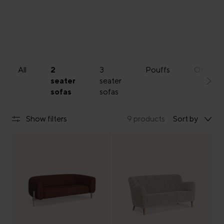
All
2
3
Pouffs
Ottoma
seater
seater
sofas
sofas
Show filters
9 products
Sort by