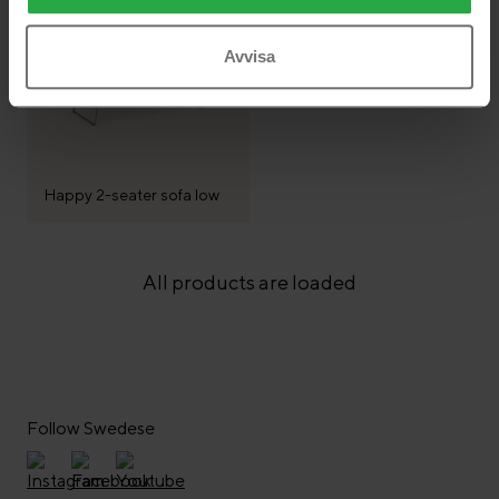
Avvisa
Happy 2-seater sofa low
All products are loaded
Follow Swedese