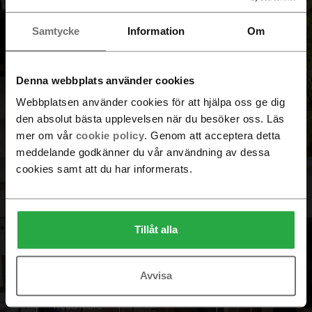
Made in Småland,
It's in our nature
Sweden
Samtycke
Information
Om
Read more
Read more
Denna webbplats använder cookies
Webbplatsen använder cookies för att hjälpa oss ge dig
den absolut bästa upplevelsen när du besöker oss. Läs
mer om vår
cookie policy
. Genom att acceptera detta
meddelande godkänner du vår användning av dessa
cookies samt att du har informerats.
Tillåt alla
DESIGNERES
WORK WITH US
Meet our Designers
Job openings
Avvisa
Read more