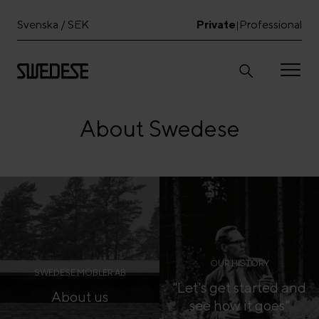
Svenska / SEK
Private
Professional
|
About Swedese
OUR HISTORY
SWEDESE MÖBLER AB
"Let's get started and
About us
see how it goes"