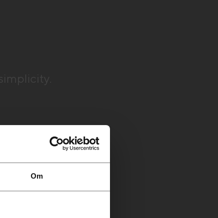
o
simplicity.
Om