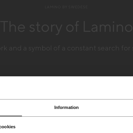
LAMINO BY SWEDESE
The story of Lamin
ork and a symbol of a constant search for 
Information
cookies