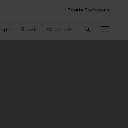
Private
Professional
|
hop
Repair
About us