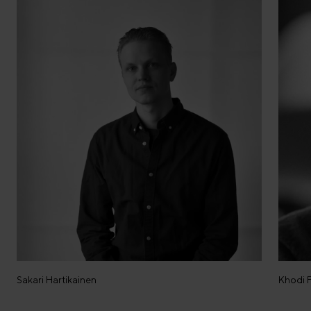
Sakari Hartikainen
Khodi F