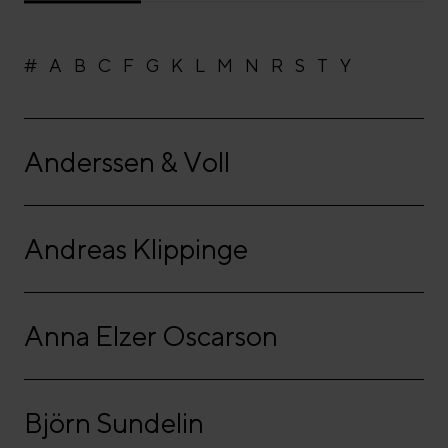
#
A
B
C
F
G
K
L
M
N
R
S
T
Y
Anderssen & Voll
Andreas Klippinge
Anna Elzer Oscarson
Björn Sundelin