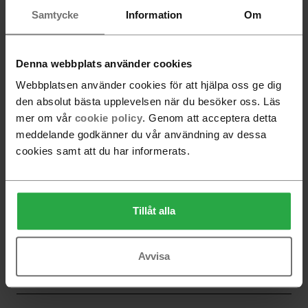
Samtycke
Information
Om
Lars Pettersson
Denna webbplats använder cookies
Leila Atlassi
Webbplatsen använder cookies för att hjälpa oss ge dig
den absolut bästa upplevelsen när du besöker oss. Läs
mer om vår
cookie policy
. Genom att acceptera detta
meddelande godkänner du vår användning av dessa
Matti Klenell
cookies samt att du har informerats.
Mia Lagerman
Tillåt alla
Avvisa
Michael Young