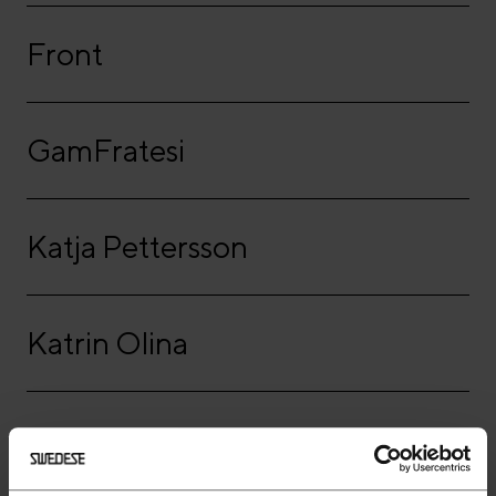
Front
GamFratesi
Katja Pettersson
Katrin Olina
Khodi Feiz