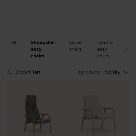
All
Sheepskin
Swivel
Leather
Fo
easy
chairs
easy
sto
chairs
chairs
Show filters
4 products
Sort by