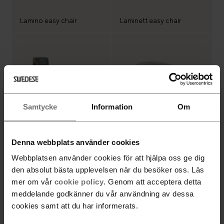
Lamino easy chair
Laminett easy chair
Samtycke
Information
Om
Denna webbplats använder cookies
Lamino easy chair and
foot stool
Rondino swivel chair
Webbplatsen använder cookies för att hjälpa oss ge dig
den absolut bästa upplevelsen när du besöker oss. Läs
mer om vår
cookie policy
. Genom att acceptera detta
All products are loaded
meddelande godkänner du vår användning av dessa
cookies samt att du har informerats.