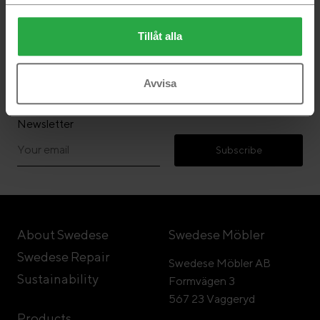
Tillåt alla
Follow Swedese
Avvisa
Newsletter
Subscribe
About Swedese
Swedese Möbler
Swedese Repair
Swedese Möbler AB
Sustainability
Formvägen 3
567 23 Vaggeryd
Products