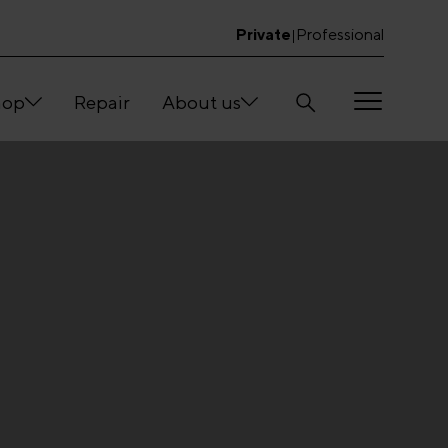
Private
Professional
|
hop
Repair
About us