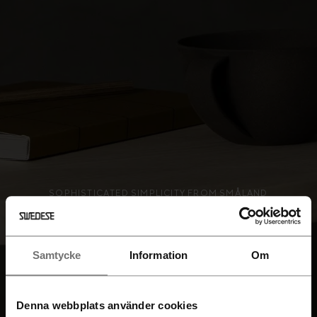
SOPHISTICATED SIMPLICITY FROM SMÅLAND
SINCE 1945
Discover our
Samtycke
Information
Om
collection
Denna webbplats använder cookies