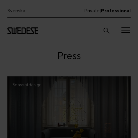
Svenska
Private
Professional
|
Press
3daysofdesign