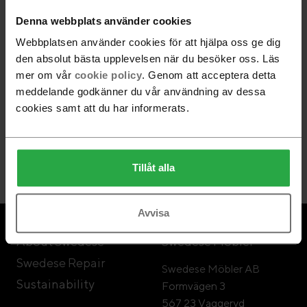
Denna webbplats använder cookies
Webbplatsen använder cookies för att hjälpa oss ge dig
den absolut bästa upplevelsen när du besöker oss. Läs
Follow Swedese
mer om vår
cookie policy
. Genom att acceptera detta
meddelande godkänner du vår användning av dessa
cookies samt att du har informerats.
Newsletter
Subscribe
Tillåt alla
Avvisa
About Swedese
Swedese Möbler
Swedese Repair
Swedese Möbler AB
Sustainability
Formvägen 3
567 23 Vaggeryd